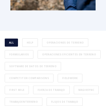
ALL
HELP
OPERACIONES DE TERRENO
FORMULARIOS
OPERACIONES EFICIENTES EN TERRENO
SOFTWARE DE DATOS DE TERRENO
COMPETITOR COMPARISONS
FIELDWORK
FIRST MILE
FUERZA DE TRABAJO
MAGIKSYNC
TRABAJOENTERRENO
FLUJOS DE TRABAJO