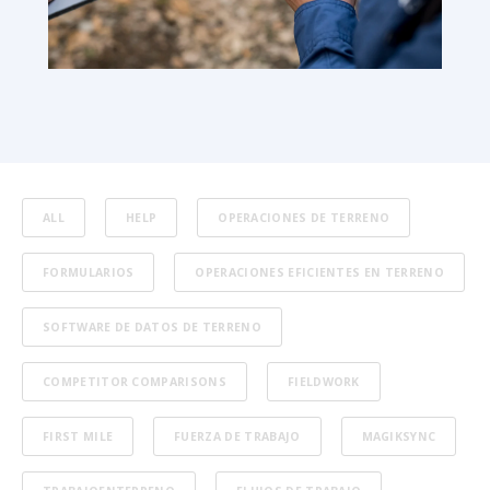
ALL
HELP
OPERACIONES DE TERRENO
FORMULARIOS
OPERACIONES EFICIENTES EN TERRENO
SOFTWARE DE DATOS DE TERRENO
COMPETITOR COMPARISONS
FIELDWORK
FIRST MILE
FUERZA DE TRABAJO
MAGIKSYNC