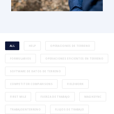
ALL
HELP
OPERACIONES DE TERRENO
FORMULARIOS
OPERACIONES EFICIENTES EN TERRENO
SOFTWARE DE DATOS DE TERRENO
COMPETITOR COMPARISONS
FIELDWORK
FIRST MILE
FUERZA DE TRABAJO
MAGIKSYNC
TRABAJOENTERRENO
FLUJOS DE TRABAJO