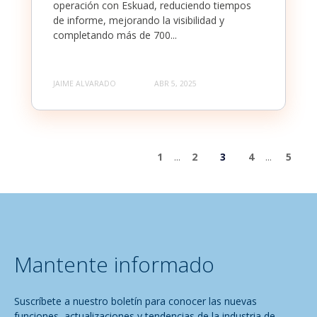
operación con Eskuad, reduciendo tiempos
de informe, mejorando la visibilidad y
completando más de 700...
JAIME ALVARADO
ABR 5, 2025
1
...
2
3
4
...
5
Mantente informado
Suscríbete a nuestro boletín para conocer las nuevas
funciones, actualizaciones y tendencias de la industria de