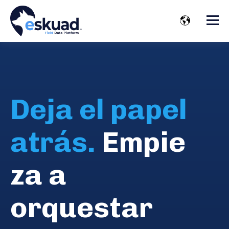
Deja el papel
atrás.
Empie
za a
orquestar