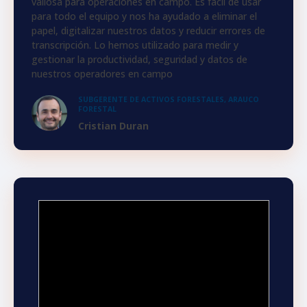
valiosa para operaciones en campo. Es fácil de usar
para todo el equipo y nos ha ayudado a eliminar el
papel, digitalizar nuestros datos y reducir errores de
transcripción. Lo hemos utilizado para medir y
gestionar la productividad, seguridad y datos de
nuestros operadores en campo
SUBGERENTE DE ACTIVOS FORESTALES, ARAUCO
FORESTAL
Cristian Duran