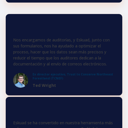
Nos encargamos de auditorías, y Eskuad, junto con
sus formularios, nos ha ayudado a optimizar el
proceso, hacer que los datos sean más precisos y
reducir el tiempo que los auditores dedican a la
documentación y al envío de correos electrónicos.
Ex director ejecutivo, Trust to Conserve Northeast
Forestland (TCNEF)
Ted Wright
Eskuad se ha convertido en nuestra herramienta más