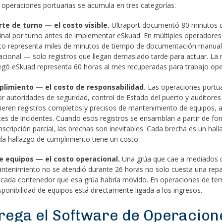
operaciones portuarias se acumula en tres categorías:
te de turno — el costo visible.
Ultraport documentó 80 minutos 
nal por turno antes de implementar eSkuad. En múltiples operadores 
esto representa miles de minutos de tiempo de documentación manua
acional — solo registros que llegan demasiado tarde para actuar. La 
gó eSkuad representa 60 horas al mes recuperadas para trabajo oper
limiento — el costo de responsabilidad.
Las operaciones portua
r autoridades de seguridad, control de Estado del puerto y auditores
ieren registros completos y precisos de mantenimiento de equipos, a
tes de incidentes. Cuando esos registros se ensamblan a partir de fo
scripción parcial, las brechas son inevitables. Cada brecha es un hal
a hallazgo de cumplimiento tiene un costo.
de equipos — el costo operacional.
Una grúa que cae a mediados 
antenimiento no se atendió durante 26 horas no solo cuesta una rep
 cada contenedor que esa grúa habría movido. En operaciones de ter
sponibilidad de equipos está directamente ligada a los ingresos.
rega el Software de Operacion