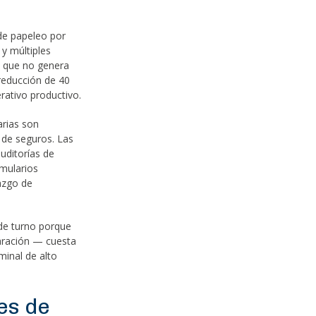
de papeleo por
y múltiples
l que no genera
reducción de 40
ativo productivo.
rias son
 de seguros. Las
uditorías de
rmularios
lazgo de
de turno porque
aración — cuesta
minal de alto
es de