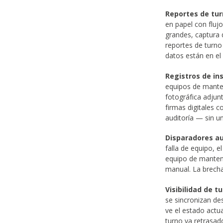
Reportes de tur
en papel con fluj
grandes, captura 
reportes de turno
datos están en el
Registros de in
equipos de mante
fotográfica adjun
firmas digitales c
auditoría — sin un
Disparadores a
falla de equipo, 
equipo de manteni
manual. La brecha
Visibilidad de 
se sincronizan de
ve el estado actu
turno va retrasad