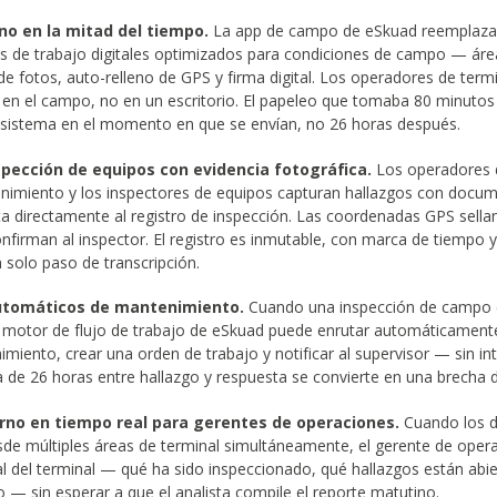
no en la mitad del tiempo.
La app de campo de eSkuad reemplaza 
os de trabajo digitales optimizados para condiciones de campo — ár
de fotos, auto-relleno de GPS y firma digital. Los operadores de term
 en el campo, no en un escritorio. El papeleo que tomaba 80 minuto
 sistema en el momento en que se envían, no 26 horas después.
spección de equipos con evidencia fotográfica.
Los operadores d
nimiento y los inspectores de equipos capturan hallazgos con docu
ta directamente al registro de inspección. Las coordenadas GPS sellan
onfirman al inspector. El registro es inmutable, con marca de tiempo y
 solo paso de transcripción.
utomáticos de mantenimiento.
Cuando una inspección de campo 
el motor de flujo de trabajo de eSkuad puede enrutar automáticamente
miento, crear una orden de trabajo y notificar al supervisor — sin in
 de 26 horas entre hallazgo y respuesta se convierte en una brecha 
turno en tiempo real para gerentes de operaciones.
Cuando los 
sde múltiples áreas de terminal simultáneamente, el gerente de oper
al del terminal — qué ha sido inspeccionado, qué hallazgos están abie
o — sin esperar a que el analista compile el reporte matutino.