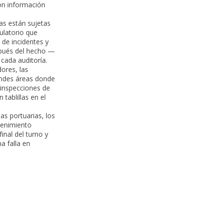
on información
as están sujetas
ulatorio que
 de incidentes y
spués del hecho —
cada auditoría.
ores, las
andes áreas donde
 inspecciones de
 tablillas en el
as portuarias, los
ntenimiento
inal del turno y
a falla en