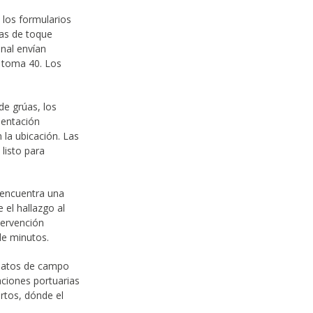
los formularios
eas de toque
inal envían
s toma 40. Los
e grúas, los
mentación
 la ubicación. Las
 listo para
encuentra una
 el hallazgo al
tervención
de minutos.
datos de campo
aciones portuarias
rtos, dónde el