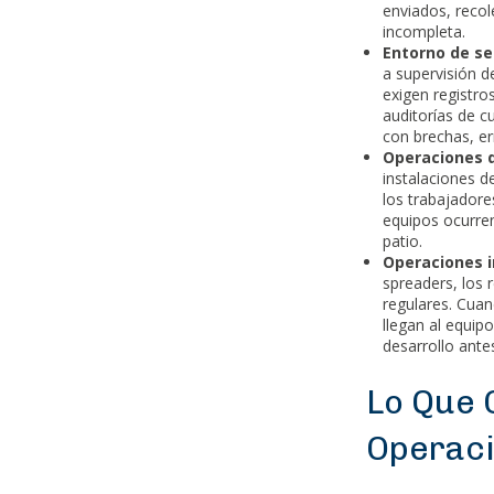
enviados, reco
incompleta.
Entorno de se
a supervisión d
exigen registro
auditorías de 
con brechas, er
Operaciones d
instalaciones d
los trabajadore
equipos ocurren 
patio.
Operaciones i
spreaders, los 
regulares. Cuan
llegan al equip
desarrollo ante
Lo Que 
Operaci