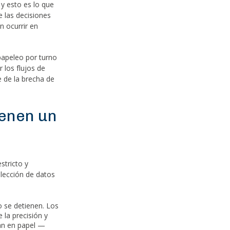
y esto es lo que
e las decisiones
n ocurrir en
papeleo por turno
 los flujos de
e de la brecha de
ienen un
stricto y
lección de datos
 se detienen. Los
 la precisión y
tán en papel —