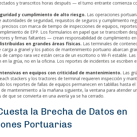
lectados y transcritos horas después — el turno entrante comienza c
guridad y cumplimiento de alto riesgo.
Las operaciones portuari
e autoridades de seguridad, requisitos de seguros y cumplimiento reg
s precisos con marca de tiempo de inspecciones de equipos, reportes
cumplimiento de EPP. Los formularios en papel que se transcriben de
rores y firmas faltantes — crean responsabilidad de cumplimiento en 
istribuidas en grandes áreas físicas.
Las terminales de contened
e carga a granel y los patios de mantenimiento portuario abarcan gr
s de campo rara vez están cerca de un escritorio o Wi-Fi estable. Las
en la grúa, no en la oficina. Los reportes de incidentes se escriben en
ntensivas en equipos con criticidad de mantenimiento.
Las grú
reach stackers y los tractores de terminal requieren inspección y ma
do los reportes de fallas de equipos permanecen en tablillas hasta el f
o de mantenimiento a la mañana siguiente, la ventana para atender un
s de que se convierta en una avería ya se ha cerrado.
Cuesta la Brecha de Datos en
ones Portuarias