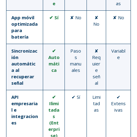
e
as
App móvil
✔ Sí
✘ No
✘
✘ No
optimizada
No
para
batería
Sincronizac
✔
Paso
✘
Variabl
ión
Auto
s
Req
e
automátic
máti
manu
uier
a al
ca
ales
e
recuperar
señ
señal
al
API
✔
✔ Sí
Limi
✔
empresaria
Ilimi
tad
Extens
l e
tada
as
ivas
integracion
s
es
(Ent
erpri
se)