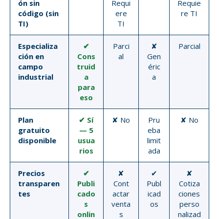
ón sin
Requi
Requie
código (sin
ere
re TI
TI)
TI
Especializa
✔
Parci
✘
Parcial
ción en
Cons
al
Gen
campo
truid
éric
industrial
a
a
para
eso
Plan
✔ Sí
✘ No
Pru
✘ No
gratuito
— 5
eba
disponible
usua
limit
rios
ada
Precios
✔
✘
✔
✘
transparen
Publi
Cont
Publ
Cotiza
tes
cado
actar
icad
ciones
s
venta
os
perso
onlin
s
nalizad