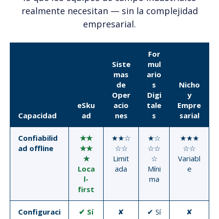
realmente necesitan — sin la complejidad
empresarial.
For
Siste
mul
mas
ario
de
s
Nicho
Oper
Digi
y
eSku
acio
tale
Empre
Capacidad
ad
nes
s
sarial
Confiabilid
★★
★★☆
★☆
★★★
ad offline
★★
☆☆
☆☆
☆☆
★
Limit
☆
Variabl
Loca
ada
Míni
e
l-
ma
first
Configuraci
✔ Sí
✘
✔ Sí
✘