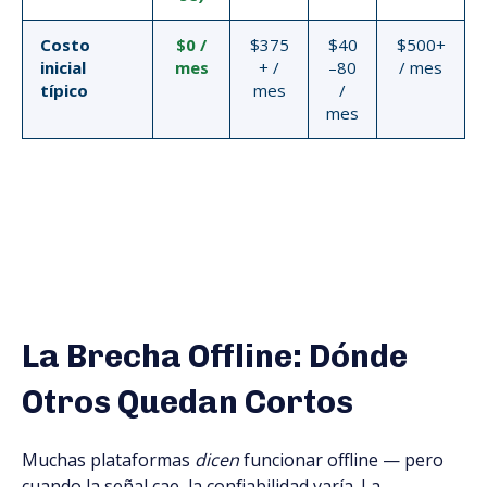
Costo
$0 /
$375
$40
$500+
inicial
mes
+ /
–80
/ mes
típico
mes
/
mes
La Brecha Offline: Dónde
Otros Quedan Cortos
Muchas plataformas
dicen
funcionar offline — pero
cuando la señal cae, la confiabilidad varía. La