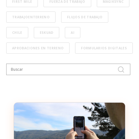
FIRST MILE
FUERZA DE TRABAJO
MAGIKSYNC
TRABAJOENTERRENO
FLUJOS DE TRABAJO
CHILE
ESKUAD
AI
APROBACIONES EN TERRENO
FORMULARIOS DIGITALES