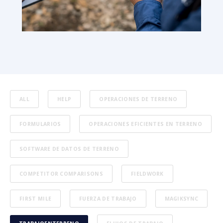
ALL
HELP
OPERACIONES DE TERRENO
FORMULARIOS
OPERACIONES EFICIENTES EN TERRENO
SOFTWARE DE DATOS DE TERRENO
COMPETITOR COMPARISONS
FIELDWORK
FIRST MILE
FUERZA DE TRABAJO
MAGIKSYNC