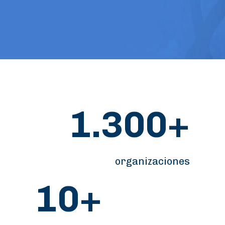
1.300+
organizaciones
10+