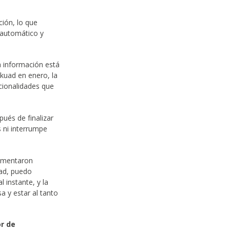
ción, lo que
 automático y
a información está
skuad en enero, la
cionalidades que
ués de finalizar
s ni interrumpe
rimentaron
uad, puedo
 instante, y la
a y estar al tanto
r de