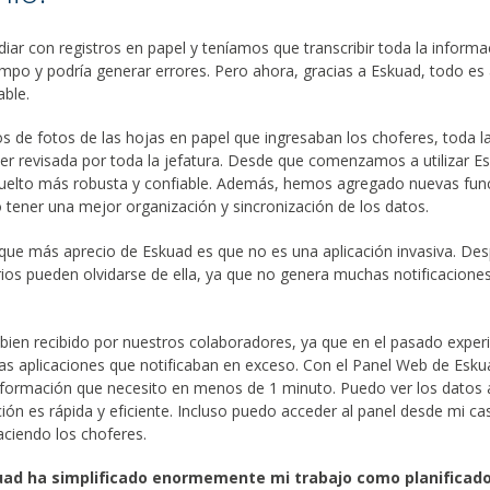
diar con registros en papel y teníamos que transcribir toda la informa
mpo y podría generar errores. Pero ahora, gracias a Eskuad, todo es
ble.
de fotos de las hojas en papel que ingresaban los choferes, toda l
ser revisada por toda la jefatura. Desde que comenzamos a utilizar E
 vuelto más robusta y confiable. Además, hemos agregado nuevas fun
 tener una mejor organización y sincronización de los datos.
que más aprecio de Eskuad es que no es una aplicación invasiva. Desp
arios pueden olvidarse de ella, ya que no genera muchas notificacione
bien recibido por nuestros colaboradores, ya que en el pasado expe
as aplicaciones que notificaban en exceso. Con el Panel Web de Esk
nformación que necesito en menos de 1 minuto. Puedo ver los datos al
ión es rápida y eficiente. Incluso puedo acceder al panel desde mi cas
aciendo los choferes.
ad ha simplificado enormemente mi trabajo como planificado