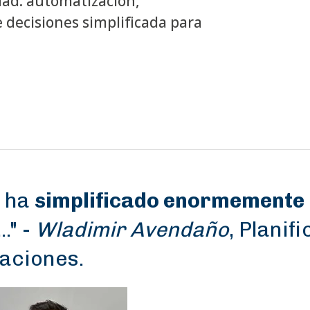
ad: automatización,
 decisiones simplificada para
d ha
simplificado enormemente
...
" -
Wladimir Avendaño
, Planif
aciones.