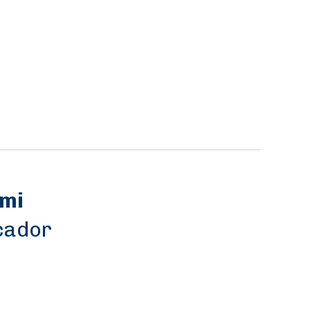
 mi
icador