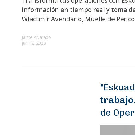
Transforma tus operaciones con Esku
información en tiempo real y toma de
Wladimir Avendaño, Muelle de Penco
Jaime Alvarado
jun 12, 2023
"Eskua
trabajo
de Oper