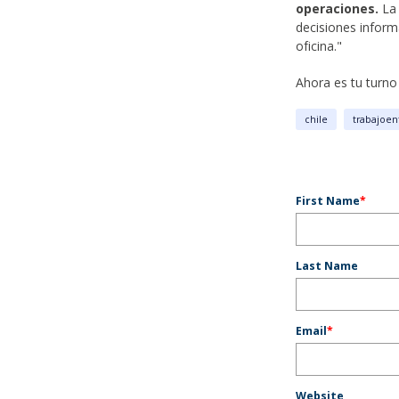
operaciones.
La
decisiones inform
oficina."
Ahora es tu turno
chile
trabajoen
First Name
*
Last Name
Email
*
Website