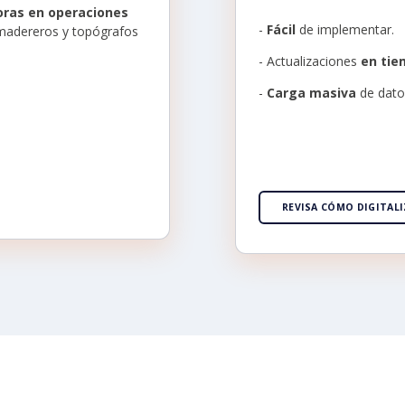
horas en operaciones
-
Fácil
de implementar.
 madereros y topógrafos
- Actualizaciones
en tie
-
Car
ga masiva
de dato
REVISA CÓMO DIGITAL