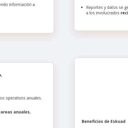
iendo información a
Reportes y datos se g
a los involucrados
rec
.
os operativos anuales.
tareas anuales
,
Beneficios de Eskuad