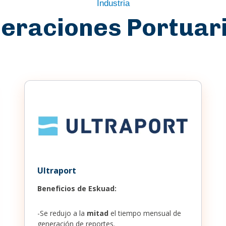
Industria
eraciones Portuar
Ultraport
Beneficios de Eskuad:
-Se redujo a la
mitad
el tiempo mensual de
generación de reportes.