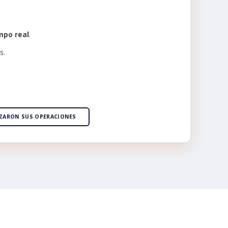
mpo real
.
s.
IZARON SUS OPERACIONES