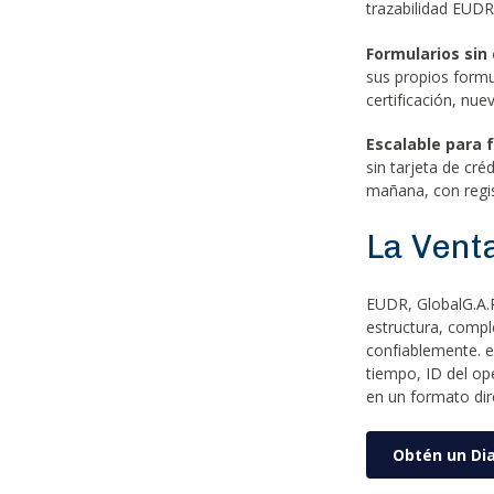
trazabilidad EUDR
Formularios sin 
sus propios formu
certificación, nue
Escalable para 
sin tarjeta de cr
mañana, con regis
La Vent
EUDR, GlobalG.A.P
estructura, compl
confiablemente. 
tiempo, ID del op
en un formato dir
Obtén un Di