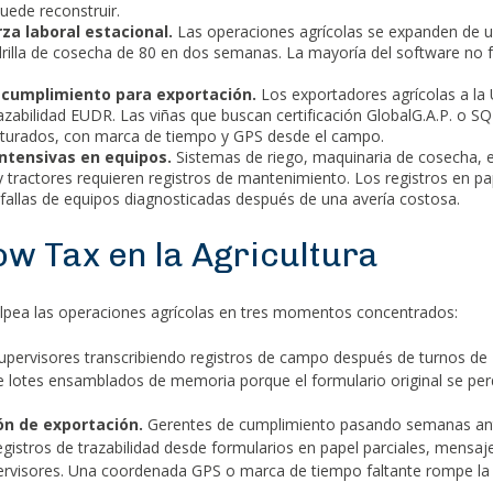
uede reconstruir.
za laboral estacional.
Las operaciones agrícolas se expanden de u
drilla de cosecha de 80 en dos semanas. La mayoría del software no 
 cumplimiento para exportación.
Los exportadores agrícolas a la
razabilidad EUDR. Las viñas que buscan certificación GlobalG.A.P. o S
ucturados, con marca de tiempo y GPS desde el campo.
ntensivas en equipos.
Sistemas de riego, maquinaria de cosecha, 
y tractores requieren registros de mantenimiento. Los registros en pa
allas de equipos diagnosticadas después de una avería costosa.
ow Tax en la Agricultura
lpea las operaciones agrícolas en tres momentos concentrados:
pervisores transcribiendo registros de campo después de turnos de
 lotes ensamblados de memoria porque el formulario original se perd
ión de exportación.
Gerentes de cumplimiento pasando semanas ant
gistros de trazabilidad desde formularios en papel parciales, mensa
ervisores. Una coordenada GPS o marca de tiempo faltante rompe la