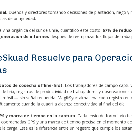
nal.
Dueños y directores tomando decisiones de plantación, riego y 
días de antigüedad.
a viña orgánica del sur de Chile, cuantificó este costo:
67% de reduc
generación de informes
después de reemplazar los flujos de traba
eSkuad Resuelve para Operaci
as
atos de cosecha offline-first.
Los trabajadores de campo captura
s de brix, registros de productividad de trabajadores y observaciones
l móvil — sin señal requerida. MagikSync almacena cada registro en el
icamente cuando la cuadrilla alcanza conectividad al final del día.
PS y marca de tiempo en la captura.
Cada envío de formulario ti
coordenadas GPS y una marca de tiempo precisa en el momento de
la carga. Esta es la diferencia entre un registro que cumple los está