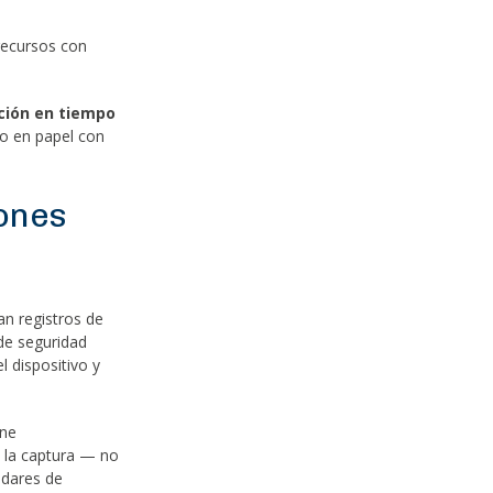
recursos con
ción en tiempo
jo en papel con
ones
n registros de
 de seguridad
 dispositivo y
ene
 la captura — no
ndares de