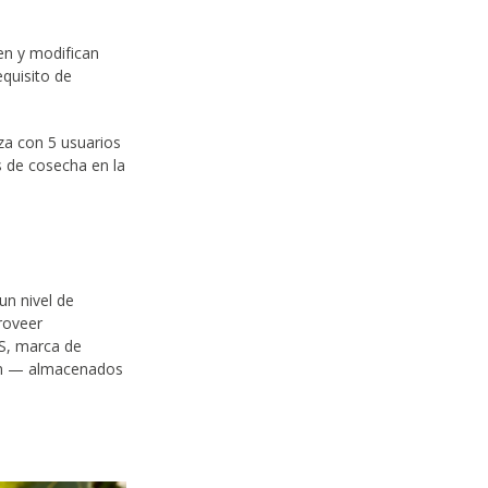
n y modifican
quisito de
a con 5 usuarios
s de cosecha en la
un nivel de
roveer
S, marca de
ión — almacenados