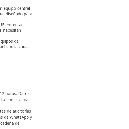
n equipo central
fue diseñado para
 UE enfrentan
QF necesitan
equipos de
pel son la causa
 12 horas. Datos
ió con el clima.
es de auditorías
jes de WhatsApp y
 cadena de