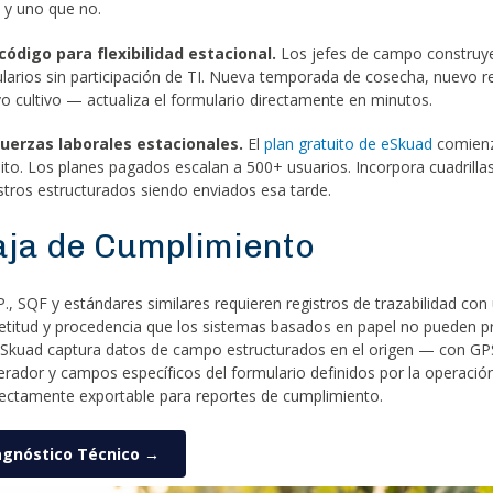
 y uno que no.
código para flexibilidad estacional.
Los jefes de campo construye
larios sin participación de TI. Nueva temporada de cosecha, nuevo re
vo cultivo — actualiza el formulario directamente en minutos.
fuerzas laborales estacionales.
El
plan gratuito de eSkuad
comienz
édito. Los planes pagados escalan a 500+ usuarios. Incorpora cuadrilla
tros estructurados siendo enviados esa tarde.
aja de Cumplimiento
., SQF y estándares similares requieren registros de trazabilidad con 
etitud y procedencia que los sistemas basados en papel no pueden p
eSkuad captura datos de campo estructurados en el origen — con GP
erador y campos específicos del formulario definidos por la operac
ectamente exportable para reportes de cumplimiento.
agnóstico Técnico →