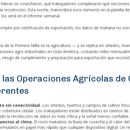
é hileras se cosecharon, qué trabajadores completaron qué secciones 
 la recolección. Esta noche, transcribirá esos números en la planilla d
los verá en el informe semanal.
ompite por certificación de exportación, los datos de mañana no son
a de la Primera Milla en la agricultura — y se replica en viñedos, hue
aciones agro-industriales en toda América, costando miles mensual
s, riesgo de cumplimiento y preparación para exportación que reconst
 las Operaciones Agrícolas de
erentes
o sin conectividad.
Los viñedos, huertos y campos de cultivo fre
 cobertura celular. Los trabajadores están distribuidos en cientos de
o la recolección de datos es más crítica y la señal menos confiable.
uestos al clima.
El rocío matutino, la lluvia de cosecha y el calor de
ormularios en papel más rápido que cualquier dispositivo digital. Un r