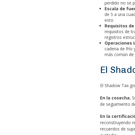
perdido no se p
Escala de fuer
de 5 a una cua
esto.
Requisitos de
requisitos de t
registros estr
Operaciones i
cadena de frío 
más común de f
El Shad
El Shadow Tax go
En la cosecha.
Su
de seguimiento de
En la certificac
reconstruyendo re
recuerdos de sup