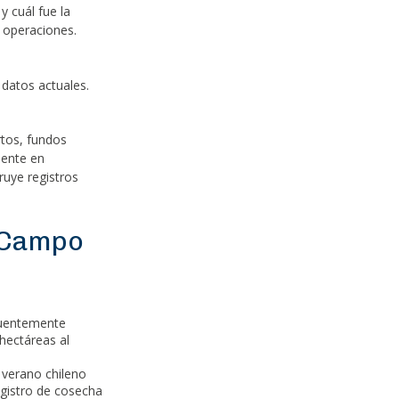
y cuál fue la
e operaciones.
 datos actuales.
rtos, fundos
mente en
ruye registros
 Campo
cuentemente
 hectáreas al
l verano chileno
egistro de cosecha