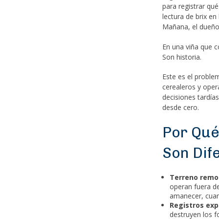
para registrar qu
lectura de brix en
Mañana, el dueño 
En una viña que c
Son historia.
Este es el problem
cerealeros y oper
decisiones tardía
desde cero.
Por Qué
Son Dif
Terreno remot
operan fuera de
amanecer, cuand
Registros exp
destruyen los f