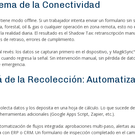
lema de la Conectividad
iene modo offline. Si un trabajador intenta enviar un formulario sin s
ía, forestal, oil & gas o cualquier operación en zona remota, esto no
la realidad diaria. El resultado es el Shadow Tax: retranscripción man
s de retraso, errores de cumplimiento.
l revés: los datos se capturan primero en el dispositivo, y MagikSync
uando regresa la señal. Sin intervención manual, sin pérdida de dato
 emergencia.
á de la Recolección: Automatiz
lecta datos y los deposita en una hoja de cálculo. Lo que sucede d
herramientas adicionales (Google Apps Script, Zapier, etc.).
tomatización de flujos integrada: aprobaciones multi-paso, alertas a
cta con ERP o CRM. Un formulario de inspección completado en el ca