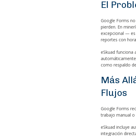
El Prob
Google Forms no t
pierden. En miner
excepcional — es 
reportes con hora
eSkuad funciona a
automáticamente c
como respaldo de
Más All
Flujos
Google Forms reco
trabajo manual o 
eSkuad incluye au
integración dire