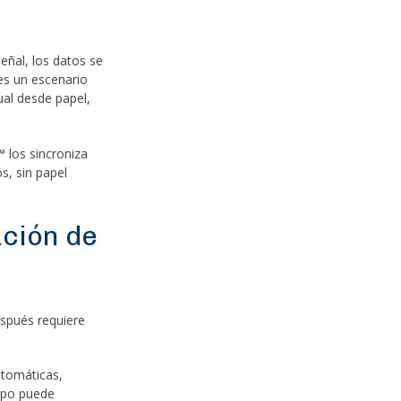
eñal, los datos se
 es un escenario
ual desde papel,
™ los sincroniza
s, sin papel
ación de
espués requiere
utomáticas,
mpo puede