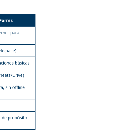
 Forms
ernet para
rkspace)
aciones básicas
heets/Drive)
, sin offline
 de propósito