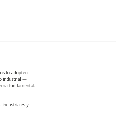
pos lo adopten
 industrial —
lema fundamental:
industriales y
.