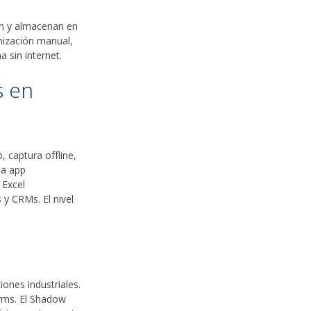
ran y almacenan en
onización manual,
 sin internet.
s en
, captura offline,
na app
 Excel
y CRMs. El nivel
ones industriales.
orms. El Shadow