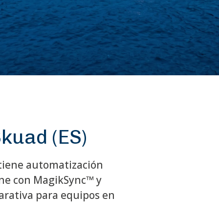
kuad (ES)
 tiene automatización
line con MagikSync™ y
arativa para equipos en