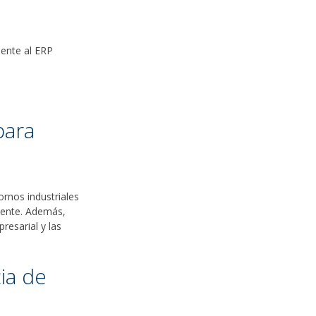
ente al ERP
para
ornos industriales
tente. Además,
resarial y las
ia de