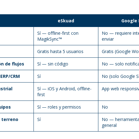
eSkuad
Google
Sí — offline-first con
No — requiere int
MagikSync™
enviar
Gratis hasta 5 usuarios
Gratis (Google Wo
n de flujos
Sí — sin código
No — solo notific
 ERP/CRM
Sí
No (solo Google S
strial
Sí — iOS y Android, offline-
App web responsiva
first
uipos
Sí — roles y permisos
No
 terreno
Sí
No — herramienta
general