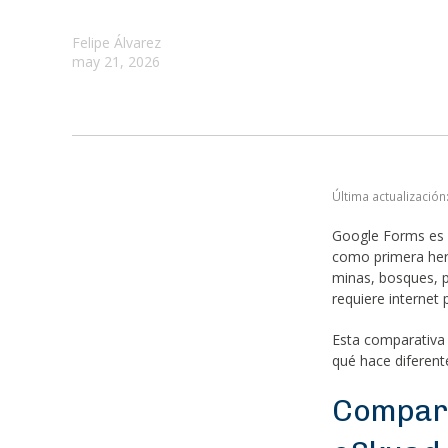
Felipe Álvarez
may 21, 2026
Última actualizació
Google Forms es g
como primera herr
minas, bosques, 
requiere internet 
Esta comparativa
qué hace diferent
Compara