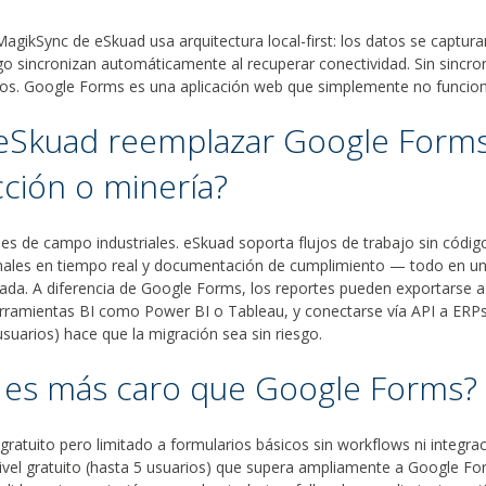
 MagikSync de eSkuad usa arquitectura local-first: los datos se captu
uego sincronizan automáticamente al recuperar conectividad. Sin sincr
tos. Google Forms es una aplicación web que simplemente no funciona
eSkuad reemplazar Google Form
ción o minería?
es de campo industriales. eSkuad soporta flujos de trabajo sin código
nales en tiempo real y documentación de cumplimiento — todo en u
ada. A diferencia de Google Forms, los reportes pueden exportarse a
rramientas BI como Power BI o Tableau, y conectarse vía API a ERPs 
usuarios) hace que la migración sea sin riesgo.
 es más caro que Google Forms?
ratuito pero limitado a formularios básicos sin workflows ni integraci
ivel gratuito (hasta 5 usuarios) que supera ampliamente a Google F